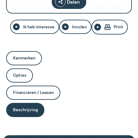
Delen
Ik heb interesse
Inruilen
Print
Kenmerken
Opties
Financieren / Leasen
Beschrijving