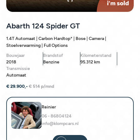
< >
Abarth 124 Spider GT
1.4T Automaat | Carbon Hardtop* | Bose | Camera |
Stoelverwarming | Full Options
Bouwjaar
Brandstof
Kilometerstand
2018
Benzine
95.312 km
Transmissie
Automaat
€ 29.900,-
€ 514 p/mnd
Reinier
06 - 86804124
info@klompcars.nl