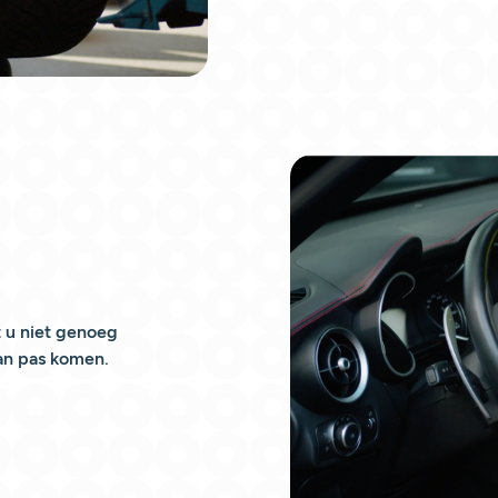
t u niet genoeg
an pas komen.