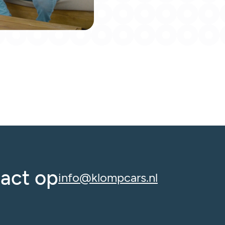
act op
info@klompcars.nl